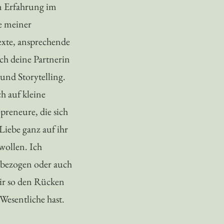
n Erfahrung im
e meiner
exte, ansprechende
ich deine Partnerin
 und Storytelling.
h auf kleine
reneure, die sich
Liebe ganz auf ihr
wollen. Ich
tbezogen oder auch
dir so den Rücken
s Wesentliche hast.