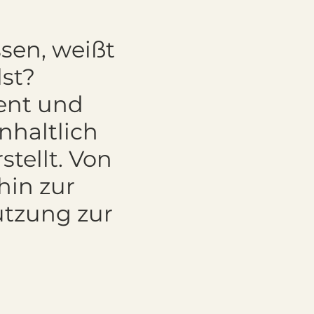
ssen, weißt
st?
ient und
nhaltlich
tellt. Von
hin zur
ützung zur