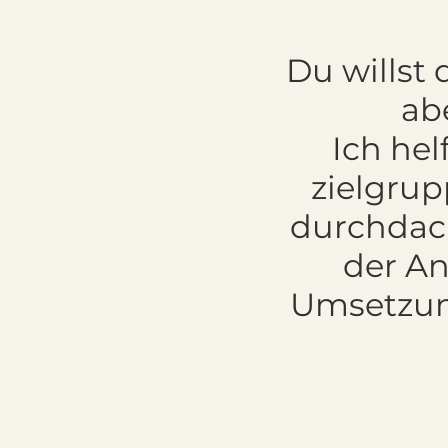
Du willst 
ab
Ich hel
zielgrup
durchdach
der An
Umsetzung