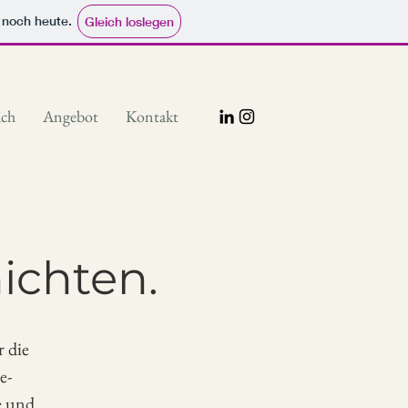
e noch heute.
Gleich loslegen
ich
Angebot
Kontakt
ichten.
r die
e-
e und