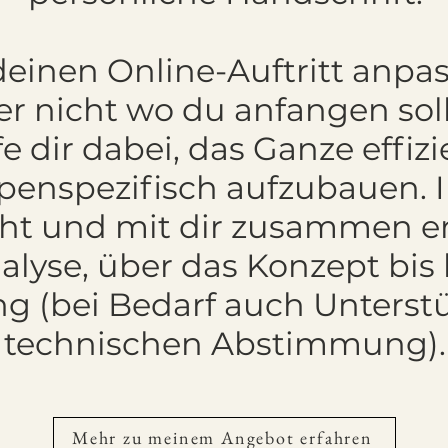
deinen Online-Auftritt anpa
er nicht wo du anfangen soll
fe dir dabei, das Ganze effiz
penspezifisch aufzubauen. I
t und mit dir zusammen ers
alyse, über das Konzept bis 
 (bei Bedarf auch Unterst
technischen Abstimmung).
Mehr zu meinem Angebot erfahren