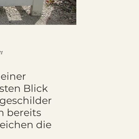
tt
 einer
rsten Blick
geschilder
n bereits
reichen die