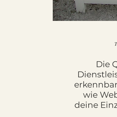
T
Die Q
Dienstlei
erkennbar
wie Web
deine Einz